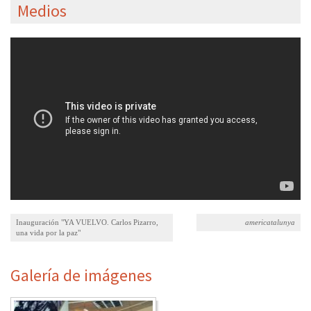
Medios
Inauguración "YA VUELVO. Carlos Pizarro,
americatalunya
una vida por la paz"
Galería de imágenes