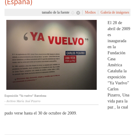
(España)
tamaño de la fuente
Medios
Galería de imágenes
El 28 de
abril de 2009
es
inaugurada
en la
Fundación
Casa
América
Cataluña la
exposición
“Ya Vuelvo”
Carlos
Pizarro, Una
Exposición "Ya vuelvo" Barcelona
vida para la
- Archivo María José Pizarro
paz , la cual
pudo verse hasta el 30 de octubre de 2009.