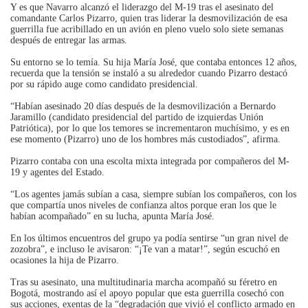
Y es que Navarro alcanzó el liderazgo del M-19 tras el asesinato del
comandante Carlos Pizarro, quien tras liderar la desmovilización de esa
guerrilla fue acribillado en un avión en pleno vuelo solo siete semanas
después de entregar las armas.
Su entorno se lo temía. Su hija María José, que contaba entonces 12 años,
recuerda que la tensión se instaló a su alrededor cuando Pizarro destacó
por su rápido auge como candidato presidencial.
“Habían asesinado 20 días después de la desmovilización a Bernardo
Jaramillo (candidato presidencial del partido de izquierdas Unión
Patriótica), por lo que los temores se incrementaron muchísimo, y es en
ese momento (Pizarro) uno de los hombres más custodiados”, afirma.
Pizarro contaba con una escolta mixta integrada por compañeros del M-
19 y agentes del Estado.
“Los agentes jamás subían a casa, siempre subían los compañeros, con los
que compartía unos niveles de confianza altos porque eran los que le
habían acompañado” en su lucha, apunta María José.
En los últimos encuentros del grupo ya podía sentirse “un gran nivel de
zozobra”, e incluso le avisaron: “¡Te van a matar!”, según escuchó en
ocasiones la hija de Pizarro.
Tras su asesinato, una multitudinaria marcha acompañó su féretro en
Bogotá, mostrando así el apoyo popular que esta guerrilla cosechó con
sus acciones, exentas de la “degradación que vivió el conflicto armado en