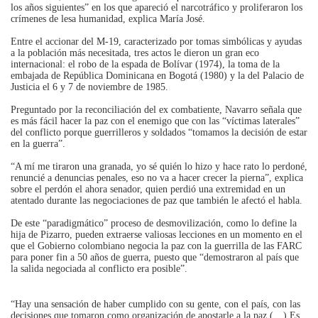
los años siguientes” en los que apareció el narcotráfico y proliferaron los
crímenes de lesa humanidad, explica María José.
Entre el accionar del M-19, caracterizado por tomas simbólicas y ayudas
a la población más necesitada, tres actos le dieron un gran eco
internacional: el robo de la espada de Bolívar (1974), la toma de la
embajada de República Dominicana en Bogotá (1980) y la del Palacio de
Justicia el 6 y 7 de noviembre de 1985.
Preguntado por la reconciliación del ex combatiente, Navarro señala que
es más fácil hacer la paz con el enemigo que con las “víctimas laterales”
del conflicto porque guerrilleros y soldados “tomamos la decisión de estar
en la guerra”.
“A mí me tiraron una granada, yo sé quién lo hizo y hace rato lo perdoné,
renuncié a denuncias penales, eso no va a hacer crecer la pierna”, explica
sobre el perdón el ahora senador, quien perdió una extremidad en un
atentado durante las negociaciones de paz que también le afectó el habla.
De este “paradigmático” proceso de desmovilización, como lo define la
hija de Pizarro, pueden extraerse valiosas lecciones en un momento en el
que el Gobierno colombiano negocia la paz con la guerrilla de las FARC
para poner fin a 50 años de guerra, puesto que “demostraron al país que
la salida negociada al conflicto era posible”.
“Hay una sensación de haber cumplido con su gente, con el país, con las
decisiones que tomaron como organización de apostarle a la paz (…) Es