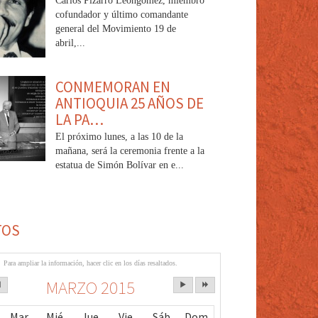
Carlos Pizarro Leongómez, miembro
cofundador y último comandante
general del Movimiento 19 de
abril,...
CONMEMORAN EN
ANTIOQUIA 25 AÑOS DE
LA PA…
El próximo lunes, a las 10 de la
mañana, será la ceremonia frente a la
estatua de Simón Bolívar en e...
TOS
Para ampliar la información, hacer clic en los días resaltados.
MARZO 2015
Mar
Mié
Jue
Vie
Sáb
Dom