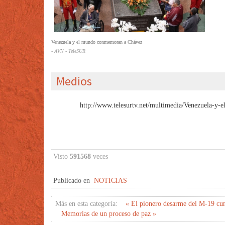
Venezuela y el mundo conmemoran a Chávez
- AVN - TeleSUR
Medios
http://www.telesurtv.net/multimedia/Venezuela-
Visto
591568
veces
Publicado en
NOTICIAS
Más en esta categoría:
« El pionero desarme del M-19 cu
Memorias de un proceso de paz »