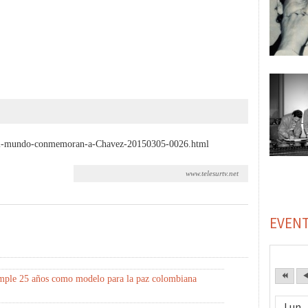
y-el-mundo-conmemoran-a-Chavez-20150305-0026.html
www.telesurtv.net
EVEN
mple 25 años como modelo para la paz colombiana
Lun